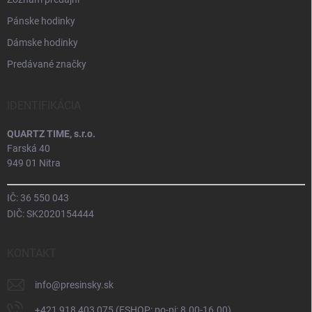
Pánske hodinky
Dámske hodinky
Predávané značky
IDENTIFIKÁCIA
QUARTZ TIME, s.r.o.
Farská 40
949 01 Nitra
IČ: 36 550 043
DIČ: SK2020154444
KONTAKT
info
@
presinsky.sk
+421 918 403 075 (ESHOP: po-pi: 8.00-16.00)