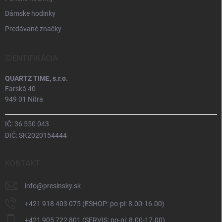
Dámske hodinky
Predávané značky
IDENTIFIKÁCIA
QUARTZ TIME, s.r.o.
Farská 40
949 01 Nitra
IČ: 36 550 043
DIČ: SK2020154444
KONTAKT
info
@
presinsky.sk
+421 918 403 075 (ESHOP: po-pi: 8.00-16.00)
+421 905 722 801 (SERVIS: po-pi: 8.00-17.00)