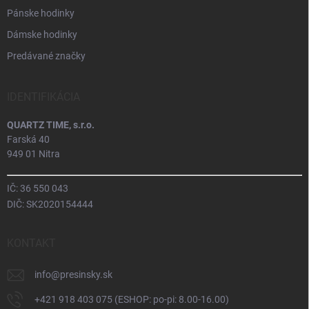
Pánske hodinky
Dámske hodinky
Predávané značky
IDENTIFIKÁCIA
QUARTZ TIME, s.r.o.
Farská 40
949 01 Nitra
IČ: 36 550 043
DIČ: SK2020154444
KONTAKT
info
@
presinsky.sk
+421 918 403 075 (ESHOP: po-pi: 8.00-16.00)