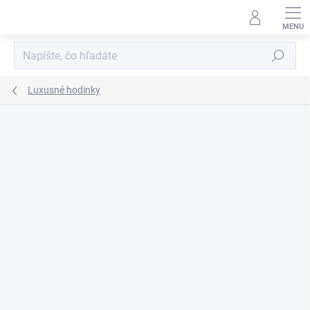
Prejsť
na
obsah
Hľadať
Luxusné hodinky