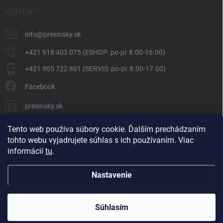
KONTAKT
info
@
presinsky.sk
+421 918 403 075 (ESHOP: po-pi: 8.00-16.00)
+421 905 722 801 (SERVIS: po-pi: 8.00-17.00)
Facebook
presinsky.sk
Tento web používa súbory cookie. Ďalším prechádzaním
tohto webu vyjadrujete súhlas s ich používaním. Viac
informácií
tu
.
Nastavenie
Copyright 2026
Presinsky.sk
. Všetky práva vyhradené.
Súhlasím
Vytvoril Shoptet
ve spolupráci s