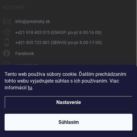
KONTAKT
info
@
presinsky.sk
+421 918 403 075 (ESHOP: po-pi: 8.00-16.00)
+421 905 722 801 (SERVIS: po-pi: 8.00-17.00)
Facebook
presinsky.sk
Tento web používa súbory cookie. Ďalším prechádzaním
tohto webu vyjadrujete súhlas s ich používaním. Viac
informácií
tu
.
Nastavenie
Copyright 2026
Presinsky.sk
. Všetky práva vyhradené.
Súhlasím
Vytvoril Shoptet