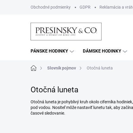
Prejsť
Obchodné podmienky
GDPR
Reklamácia a vrát
na
obsah
PÁNSKE HODINKY
DÁMSKE HODINKY
Domov
Slovník pojmov
Otočná luneta
Otočná luneta
Otočná luneta je pohyblivý kruh okolo ciferníka hodini
pod vodou. Nositeľ môže nastaviť lunetu tak, aby začínala
časové sledovanie.