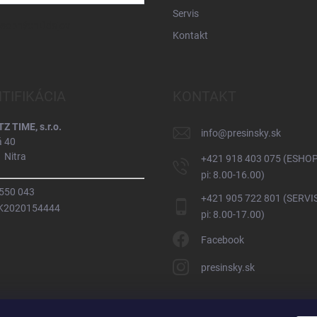
Servis
osobných údajov
Kontakt
NTIFIKÁCIA
KONTAKT
 TIME, s.r.o.
info
@
presinsky.sk
á 40
 Nitra
+421 918 403 075 (ESHOP
pi: 8.00-16.00)
 550 043
+421 905 722 801 (SERVIS
SK2020154444
pi: 8.00-17.00)
Facebook
presinsky.sk