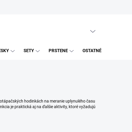
PRÁZDNY KOŠÍK
NÁKUPNÝ
KOŠÍK
ESKY
SETY
PRSTENE
OSTATNÉ
ZNAČK
v potápačských hodinkách na meranie uplynulého času
cia je praktická aj na ďalšie aktivity, ktoré vyžadujú