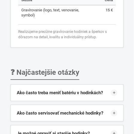
Služba
Cena
Gravírovanie (logo, text, venovanie,
15 €
symbol)
Realizujeme precízne gravírovanie hodiniek a šperkov s
dôrazom na detail, kvalitu a individuálny prístup.
❓ Najčastejšie otázky
+
Ako často treba meniť batériu v hodinkách?
Väčšina quartz hodiniek vyžaduje výmenu batérie
približne každé 1 až 2 roky.
+
Ako často servisovať mechanické hodinky?
Odporúča sa kompletný servis približne každých 4 až
6 rokov.
+
Je možné opraviť aj staršie hodinky?