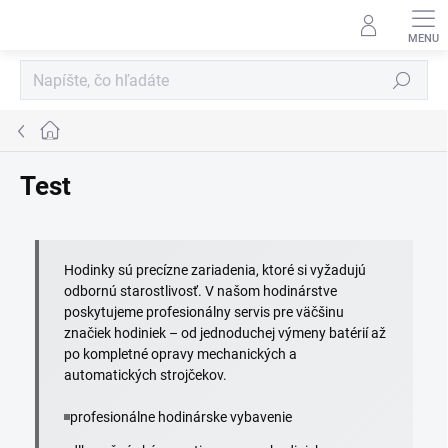
Prejsť
na
obsah
Hľadať
Domov
Test
Hodinky sú precízne zariadenia, ktoré si vyžadujú
odbornú starostlivosť. V našom hodinárstve
poskytujeme profesionálny servis pre väčšinu
značiek hodiniek – od jednoduchej výmeny batérií až
po kompletné opravy mechanických a
automatických strojčekov.
profesionálne hodinárske vybavenie