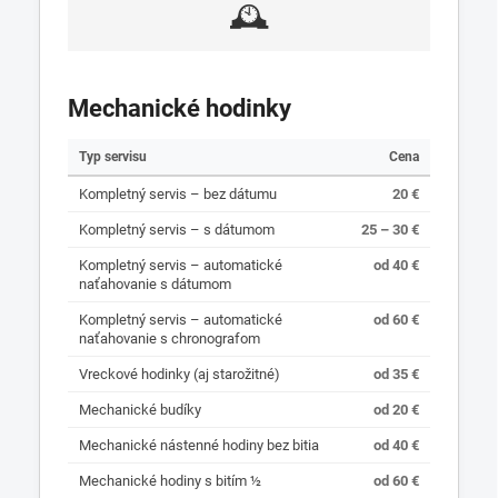
🕰️
Mechanické hodinky
Typ servisu
Cena
Kompletný servis – bez dátumu
20 €
Kompletný servis – s dátumom
25 – 30 €
Kompletný servis – automatické
od 40 €
naťahovanie s dátumom
Kompletný servis – automatické
od 60 €
naťahovanie s chronografom
Vreckové hodinky (aj starožitné)
od 35 €
Mechanické budíky
od 20 €
Mechanické nástenné hodiny bez bitia
od 40 €
Mechanické hodiny s bitím ½
od 60 €