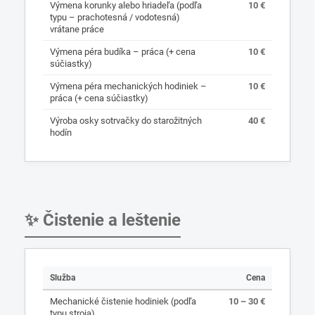
Výmena korunky alebo hriadeľa (podľa
10 €
typu – prachotesná / vodotesná)
vrátane práce
Výmena péra budíka – práca (+ cena
10 €
súčiastky)
Výmena péra mechanických hodiniek –
10 €
práca (+ cena súčiastky)
Výroba osky sotrvačky do starožitných
40 €
hodín
✨ Čistenie a leštenie
Služba
Cena
Mechanické čistenie hodiniek (podľa
10 – 30 €
typu stroja)