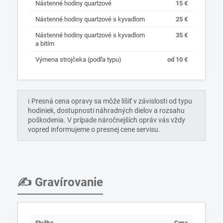
Nástenné hodiny quartzové
15 €
Nástenné hodiny quartzové s kyvadlom
25 €
Nástenné hodiny quartzové s kyvadlom
35 €
a bitím
Výmena strojčeka (podľa typu)
od 10 €
ℹ️ Presná cena opravy sa môže líšiť v závislosti od typu
hodiniek, dostupnosti náhradných dielov a rozsahu
poškodenia. V prípade náročnejších opráv vás vždy
vopred informujeme o presnej cene servisu.
✍️ Gravírovanie