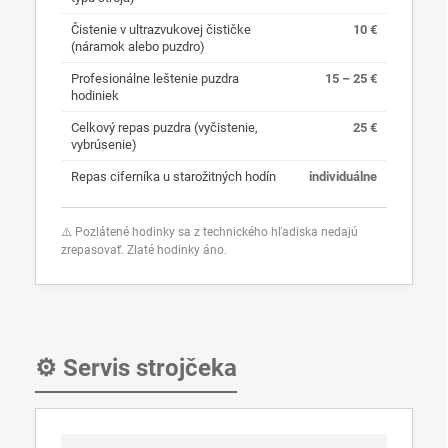
Čistenie v ultrazvukovej čističke
10 €
(náramok alebo puzdro)
Profesionálne leštenie puzdra
15 – 25 €
hodiniek
Celkový repas puzdra (vyčistenie,
25 €
vybrúsenie)
Repas ciferníka u starožitných hodín
individuálne
⚠️ Pozlátené hodinky sa z technického hľadiska nedajú
zrepasovať. Zlaté hodinky áno.
⚙️ Servis strojčeka