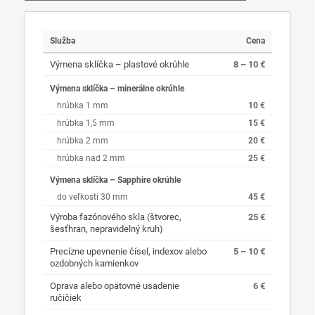
Služba
Cena
Výmena sklíčka – plastové okrúhle
8 – 10 €
Výmena sklíčka – minerálne okrúhle
hrúbka 1 mm
10 €
hrúbka 1,5 mm
15 €
hrúbka 2 mm
20 €
hrúbka nad 2 mm
25 €
Výmena sklíčka – Sapphire okrúhle
do veľkosti 30 mm
45 €
Výroba fazónového skla (štvorec,
25 €
šesťhran, nepravidelný kruh)
Precízne upevnenie čísel, indexov alebo
5 – 10 €
ozdobných kamienkov
Oprava alebo opätovné usadenie
6 €
ručičiek