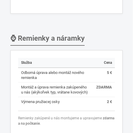
⌚ Remienky a náramky
Služba
Cena
Odborná úprava alebo montáž nového
5 €
remienka
Montáž a úprava remienka zakúpeného
ZDARMA
u nás (akýkoľvek typ, vrátane kovových)
Výmena pružiacej osky
2 €
Remienky zakúpené u nás montujeme a upravujeme
zdarma
a na počkanie
.