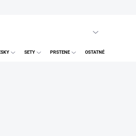
PRÁZDNY KOŠÍK
NÁKUPNÝ
KOŠÍK
ESKY
SETY
PRSTENE
OSTATNÉ
ZNAČK