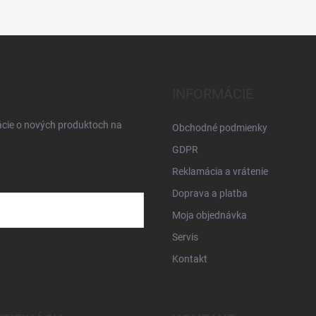
INFORMÁCIE
ácie o nových produktoch na
Obchodné podmienky
GDPR
Reklamácia a vrátenie
Doprava a platba
Moja objednávka
Servis
osobných údajov
Kontakt