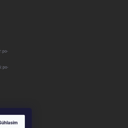
: po-
: po-
Súhlasím