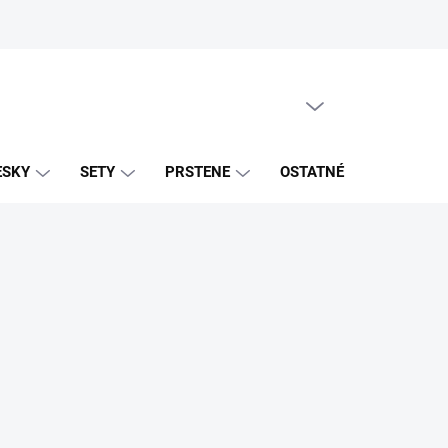
PRÁZDNY KOŠÍK
NÁKUPNÝ
KOŠÍK
ESKY
SETY
PRSTENE
OSTATNÉ
ZNAČK