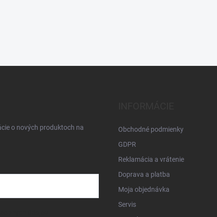
INFORMÁCIE
ácie o nových produktoch na
Obchodné podmienky
GDPR
Reklamácia a vrátenie
Doprava a platba
Moja objednávka
Servis
osobných údajov