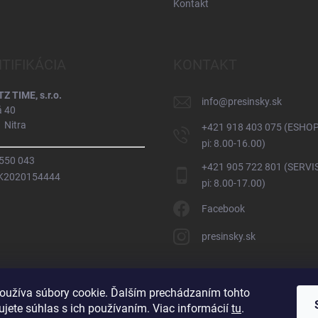
Kontakt
NTIFIKÁCIA
KONTAKT
 TIME, s.r.o.
info
@
presinsky.sk
á 40
 Nitra
+421 918 403 075 (ESHOP
pi: 8.00-16.00)
 550 043
+421 905 722 801 (SERVIS
SK2020154444
pi: 8.00-17.00)
Facebook
presinsky.sk
oužíva súbory cookie. Ďalším prechádzaním tohto
jete súhlas s ich používaním. Viac informácií
tu
.