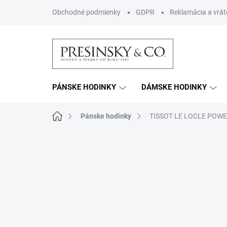
Prejsť
Obchodné podmienky
GDPR
Reklamácia a vrát
na
obsah
PÁNSKE HODINKY
DÁMSKE HODINKY
Domov
Pánske hodinky
TISSOT LE LOCLE POWE