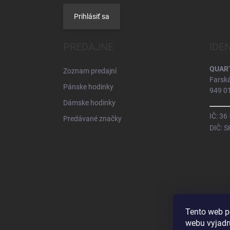
Prihlásiť sa
PREDAJNE
IDE
QUARTZ
Zoznam predajní
Farsk
Pánske hodinky
949 01
Dámske hodinky
IČ: 36
Predávané značky
DIČ: 
Tento web p
webu vyjadru