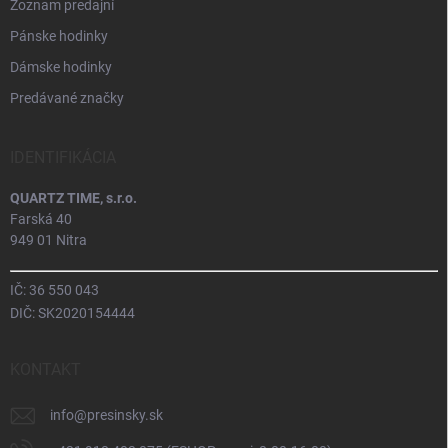
Zoznam predajní
Pánske hodinky
Dámske hodinky
Predávané značky
IDENTIFIKÁCIA
QUARTZ TIME, s.r.o.
Farská 40
949 01 Nitra
IČ: 36 550 043
DIČ: SK2020154444
KONTAKT
info
@
presinsky.sk