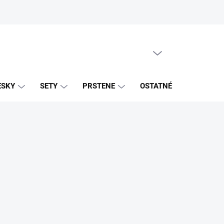
PRÁZDNY KOŠÍK
NÁKUPNÝ
KOŠÍK
ESKY
SETY
PRSTENE
OSTATNÉ
ZNAČK