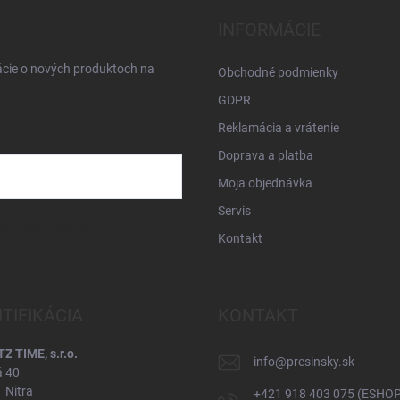
INFORMÁCIE
ácie o nových produktoch na
Obchodné podmienky
GDPR
Reklamácia a vrátenie
Doprava a platba
Moja objednávka
Servis
osobných údajov
Kontakt
NTIFIKÁCIA
KONTAKT
 TIME, s.r.o.
info
@
presinsky.sk
á 40
 Nitra
+421 918 403 075 (ESHOP