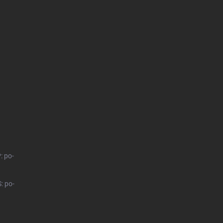
: po-
: po-