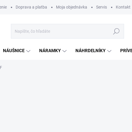
enie
Doprava a platba
Moja objednávka
Servis
Kontakt
Hľadať
NÁUŠNICE
NÁRAMKY
NÁHRDELNÍKY
PRÍV
F