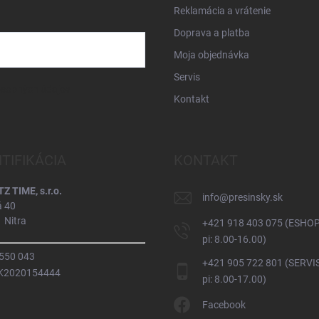
Reklamácia a vrátenie
Doprava a platba
Moja objednávka
Servis
osobných údajov
Kontakt
NTIFIKÁCIA
KONTAKT
 TIME, s.r.o.
info
@
presinsky.sk
á 40
 Nitra
+421 918 403 075 (ESHOP
pi: 8.00-16.00)
 550 043
+421 905 722 801 (SERVIS
SK2020154444
pi: 8.00-17.00)
Facebook