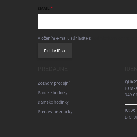
EMAIL
Vložením e-mailu súhlasíte s
podmienkami ochrany 
Prihlásiť sa
PREDAJNE
IDE
QUARTZ
Zoznam predajní
Farsk
Pánske hodinky
949 01
Dámske hodinky
IČ: 36
Predávané značky
DIČ: 