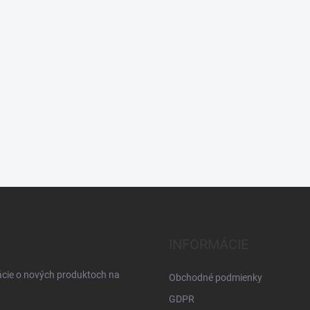
INFORMÁCIE
ácie o nových produktoch na
Obchodné podmienky
GDPR