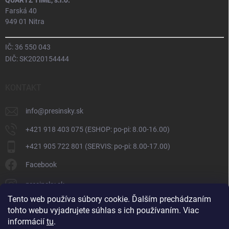
QUARTZ TIME, s.r.o.
Farská 40
949 01 Nitra
IČ: 36 550 043
DIČ: SK2020154444
KONTAKT
info
@
presinsky.sk
+421 918 403 075 (ESHOP: po-pi: 8.00-16.00)
+421 905 722 801 (SERVIS: po-pi: 8.00-17.00)
Facebook
presinsky.sk
Tento web používa súbory cookie. Ďalším prechádzaním
tohto webu vyjadrujete súhlas s ich používaním. Viac
informácií
tu
.