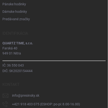
Pánske hodinky
Dámske hodinky
Predávané značky
IDENTIFIKÁCIA
QUARTZ TIME, s.r.o.
Farská 40
949 01 Nitra
IČ: 36 550 043
DIČ: SK2020154444
KONTAKT
info
@
presinsky.sk
+421 918 403 075 (ESHOP: po-pi: 8.00-16.00)