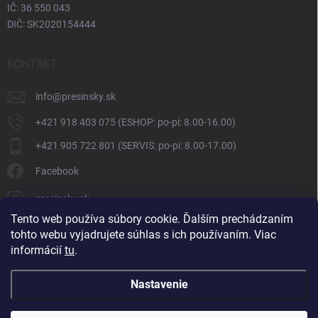
IČ: 36 550 043
DIČ: SK2020154444
KONTAKT
info
@
presinsky.sk
+421 918 403 075 (ESHOP: po-pi: 8.00-16.00)
+421 905 722 801 (SERVIS: po-pi: 8.00-17.00)
Facebook
presinsky.sk
Tento web používa súbory cookie. Ďalším prechádzaním
tohto webu vyjadrujete súhlas s ich používaním. Viac
informácií
tu
.
Nastavenie