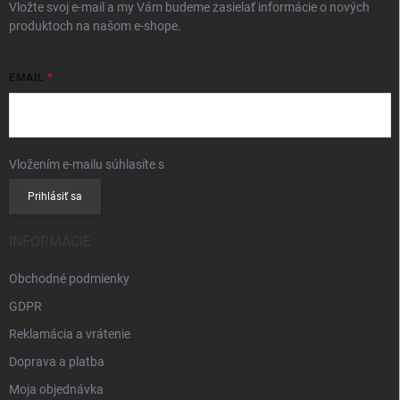
Vložte svoj e-mail a my Vám budeme zasielať informácie o nových
produktoch na našom e-shope.
EMAIL
Vložením e-mailu súhlasíte s
podmienkami ochrany osobných údajov
Prihlásiť sa
INFORMÁCIE
Obchodné podmienky
GDPR
Reklamácia a vrátenie
Doprava a platba
Moja objednávka