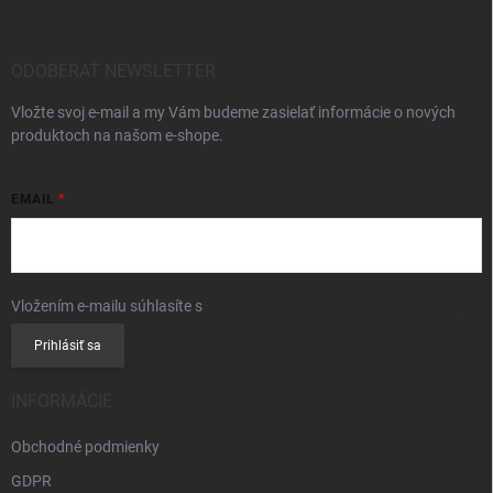
ä
t
i
ODOBERAŤ NEWSLETTER
e
Vložte svoj e-mail a my Vám budeme zasielať informácie o nových
produktoch na našom e-shope.
EMAIL
Vložením e-mailu súhlasíte s
podmienkami ochrany osobných údajov
Prihlásiť sa
INFORMÁCIE
Obchodné podmienky
GDPR