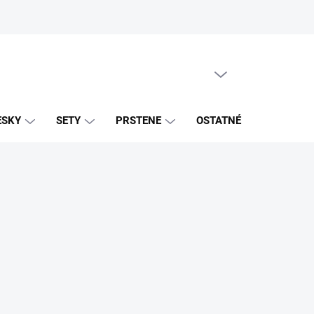
PRÁZDNY KOŠÍK
NÁKUPNÝ
KOŠÍK
ESKY
SETY
PRSTENE
OSTATNÉ
ZNAČK