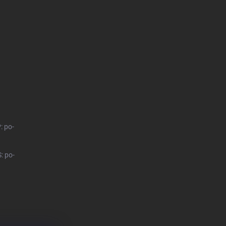
: po-
: po-