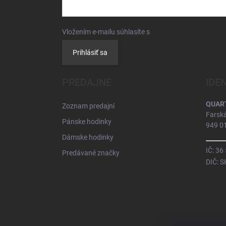
Vložením e-mailu súhlasíte s
podmienkami ochrany 
Prihlásiť sa
PREDAJNE
IDE
QUARTZ
Zoznam predajní
Farsk
Pánske hodinky
949 01
Dámske hodinky
IČ: 36
Predávané značky
DIČ: 