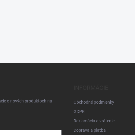
INFORMÁCIE
ácie o nových produktoch na
Obchodné podmienky
GDPR
Reklamácia a vrátenie
Doprava a platba