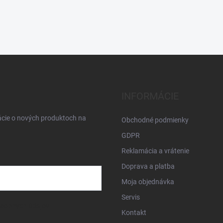
INFORMÁCIE
ácie o nových produktoch na
Obchodné podmienky
GDPR
Reklamácia a vrátenie
Doprava a platba
Moja objednávka
Servis
osobných údajov
Kontakt