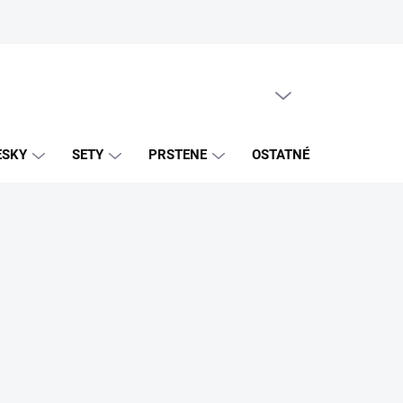
PRÁZDNY KOŠÍK
NÁKUPNÝ
KOŠÍK
ESKY
SETY
PRSTENE
OSTATNÉ
ZNAČK