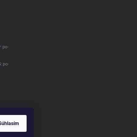
: po-
: po-
Súhlasím