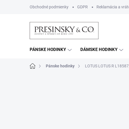
Prejsť
Obchodné podmienky
GDPR
Reklamácia a vrát
na
obsah
PÁNSKE HODINKY
DÁMSKE HODINKY
Domov
Pánske hodinky
LOTUS LOTUS R L18587