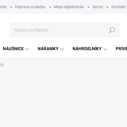
enie
Doprava a platba
Moja objednávka
Servis
Kontakt
Hľadať
NÁUŠNICE
NÁRAMKY
NÁHRDELNÍKY
PRÍV
/3