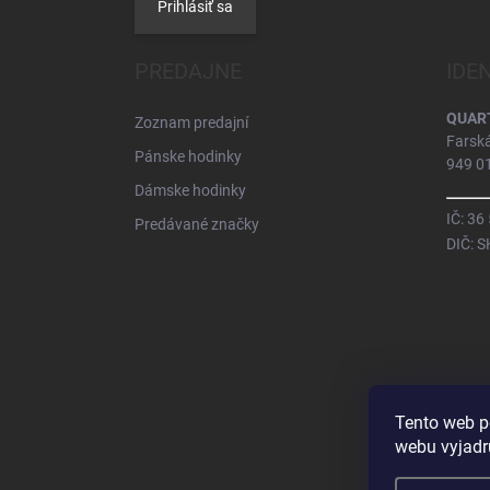
Prihlásiť sa
PREDAJNE
IDE
QUARTZ
Zoznam predajní
Farsk
Pánske hodinky
949 01
Dámske hodinky
IČ: 36
Predávané značky
DIČ: 
Tento web p
webu vyjadru