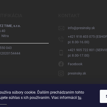
NTIFIKÁCIA
KONTAKT
 TIME, s.r.o.
info
@
presinsky.sk
á 40
 Nitra
+421 918 403 075 (ESHOP
pi: 8.00-16.00)
 550 043
+421 905 722 801 (SERVIS
SK2020154444
pi: 8.00-17.00)
Facebook
presinsky.sk
oužíva súbory cookie. Ďalším prechádzaním tohto
jete súhlas s ich používaním. Viac informácií
tu
.