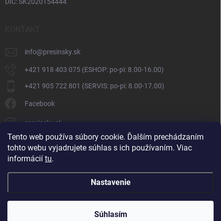
DIČ: SK2020154444
KONTAKT
info
@
presinsky.sk
+421 918 403 075 (ESHOP: po-pi: 8.00-16.00)
+421 905 722 801 (SERVIS: po-pi: 8.00-17.00)
Facebook
presinsky.sk
Tento web používa súbory cookie. Ďalším prechádzaním
tohto webu vyjadrujete súhlas s ich používaním. Viac
informácií
tu
.
Nastavenie
Copyright 2026
Presinsky.sk
. Všetky práva vyhradené.
Súhlasím