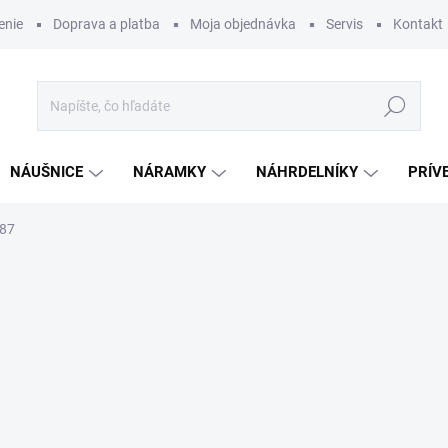
enie
Doprava a platba
Moja objednávka
Servis
Kontakt
Hľadať
NÁUŠNICE
NÁRAMKY
NÁHRDELNÍKY
PRÍV
87