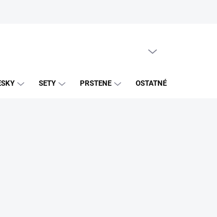
PRÁZDNY KOŠÍK
NÁKUPNÝ
KOŠÍK
ESKY
SETY
PRSTENE
OSTATNÉ
ZNAČK