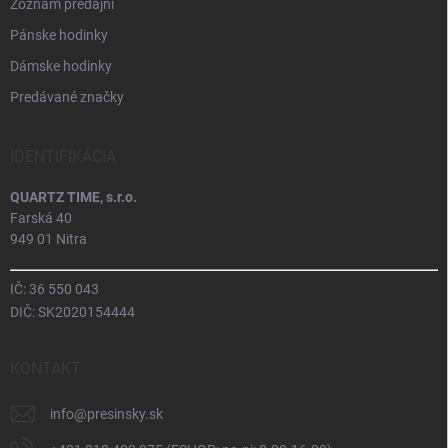
Zoznam predajní
Pánske hodinky
Dámske hodinky
Predávané značky
IDENTIFIKÁCIA
QUARTZ TIME, s.r.o.
Farská 40
949 01 Nitra
IČ: 36 550 043
DIČ: SK2020154444
KONTAKT
info
@
presinsky.sk