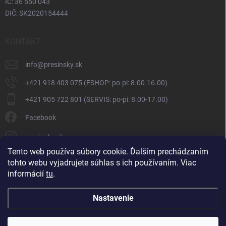
IČ: 36 550 043
DIČ: SK2020154444
KONTAKT
info
@
presinsky.sk
+421 918 403 075 (ESHOP: po-pi: 8.00-16.00)
+421 905 722 801 (SERVIS: po-pi: 8.00-17.00)
Facebook
presinsky.sk
Tento web používa súbory cookie. Ďalším prechádzaním
tohto webu vyjadrujete súhlas s ich používaním. Viac
informácií
tu
.
Nastavenie