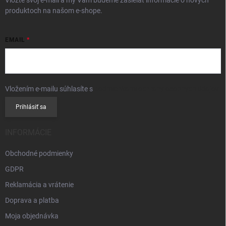
produktoch na našom e-shope.
EMAIL
Vložením e-mailu súhlasíte s
podmienkami ochrany osobných údajov
Prihlásiť sa
INFORMÁCIE
Obchodné podmienky
GDPR
Reklamácia a vrátenie
Doprava a platba
Moja objednávka