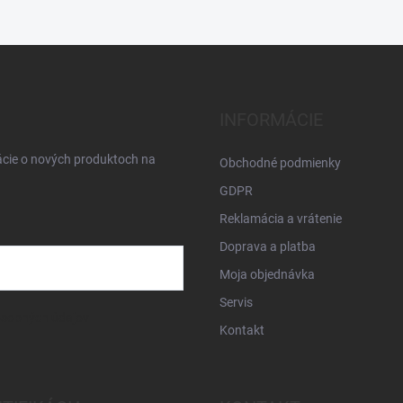
INFORMÁCIE
ácie o nových produktoch na
Obchodné podmienky
GDPR
Reklamácia a vrátenie
Doprava a platba
Moja objednávka
Servis
osobných údajov
Kontakt