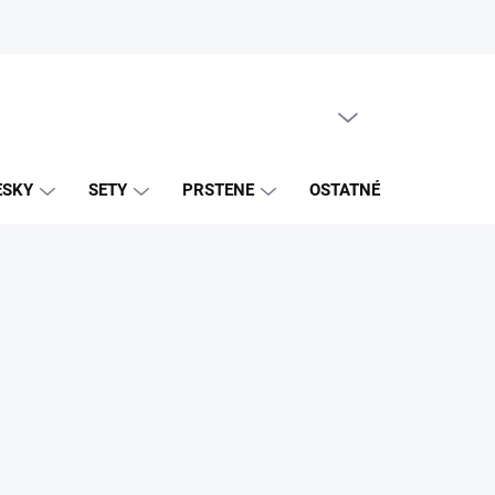
PRÁZDNY KOŠÍK
NÁKUPNÝ
KOŠÍK
ESKY
SETY
PRSTENE
OSTATNÉ
ZNAČK