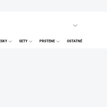
PRÁZDNY KOŠÍK
NÁKUPNÝ
KOŠÍK
ESKY
SETY
PRSTENE
OSTATNÉ
ZNAČK