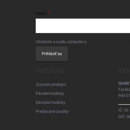
EMAIL
Vložením e-mailu súhlasíte s
podmienkami ochrany 
Prihlásiť sa
PREDAJNE
IDE
QUARTZ
Zoznam predajní
Farsk
Pánske hodinky
949 01
Dámske hodinky
IČ: 36
Predávané značky
DIČ: 