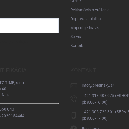
GDPR
Reklamácia a vrátenie
Doprava a platba
Moja objednávka
Servis
osobných údajov
Kontakt
NTIFIKÁCIA
KONTAKT
 TIME, s.r.o.
info
@
presinsky.sk
á 40
 Nitra
+421 918 403 075 (ESHOP
pi: 8.00-16.00)
 550 043
+421 905 722 801 (SERVIS
SK2020154444
pi: 8.00-17.00)
Facebook