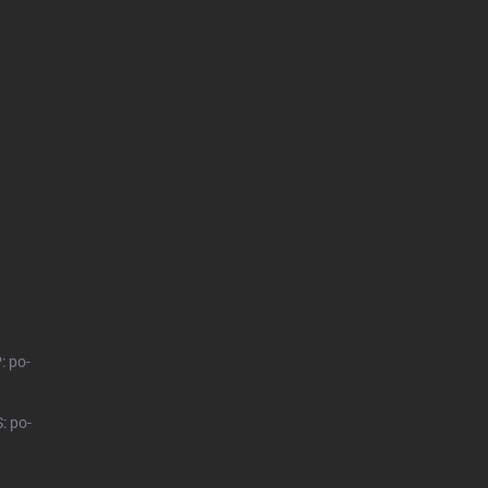
: po-
: po-