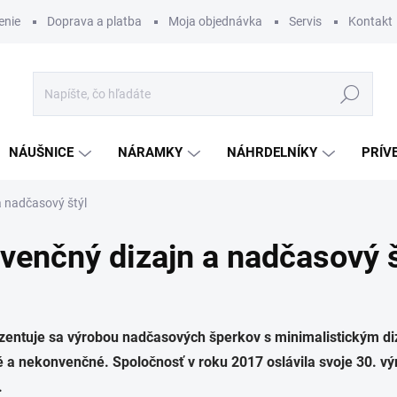
enie
Doprava a platba
Moja objednávka
Servis
Kontakt
Hľadať
NÁUŠNICE
NÁRAMKY
NÁHRDELNÍKY
PRÍV
a nadčasový štýl
venčný dizajn a nadčasový š
ezentuje sa výrobou nadčasových šperkov s minimalistickým d
a nekonvenčné. Spoločnosť v roku 2017 oslávila svoje 30. výr
.