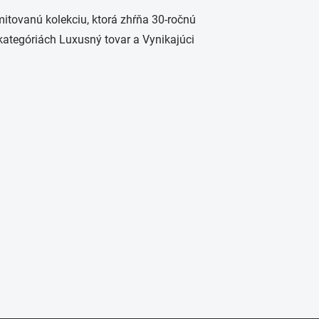
imitovanú kolekciu, ktorá zhŕňa 30-ročnú
kategóriách Luxusný tovar a Vynikajúci