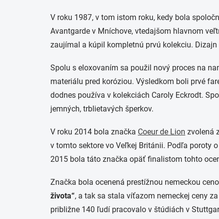
V roku 1987, v tom istom roku, kedy bola spoločn
Avantgarde v Mníchove, vtedajšom hlavnom veľtrh
zaujímal a kúpil kompletnú prvú kolekciu. Dizaj
Spolu s eloxovaním sa použil nový proces na na
materiálu pred koróziou. Výsledkom boli prvé fare
dodnes používa v kolekciách Caroly Eckrodt. Sp
jemných, trblietavých šperkov.
V roku 2014 bola značka
Coeur de Lion
zvolená 
v tomto sektore vo Veľkej Británii. Podľa poroty
2015 bola táto značka opäť finalistom tohto oce
Značka bola ocenená prestížnou nemeckou cenou 
života“
, a tak sa stala víťazom nemeckej ceny z
približne 140 ľudí pracovalo v štúdiách v Stuttgar