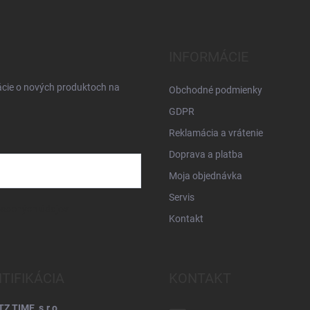
INFORMÁCIE
ácie o nových produktoch na
Obchodné podmienky
GDPR
Reklamácia a vrátenie
Doprava a platba
Moja objednávka
Servis
osobných údajov
Kontakt
NTIFIKÁCIA
KONTAKT
 TIME, s.r.o.