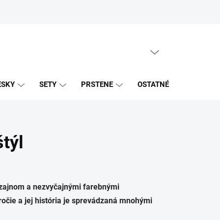
PRÁZDNY KOŠÍK
NÁKUPNÝ
KOŠÍK
ESKY
SETY
PRSTENE
OSTATNÉ
ZNAČK
týl
izajnom a nezvyčajnými farebnými
očie a jej história je sprevádzaná mnohými