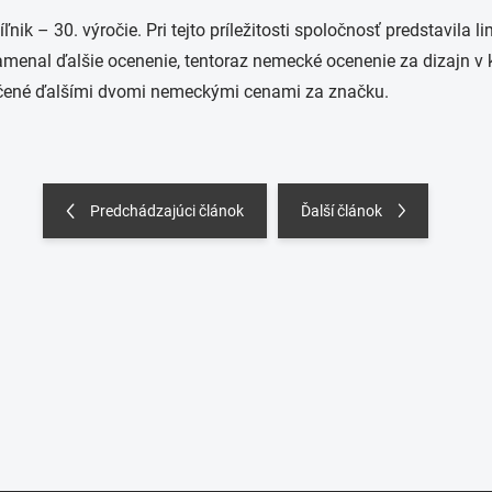
k – 30. výročie. Pri tejto príležitosti spoločnosť predstavila l
amenal ďalšie ocenenie, tentoraz nemecké ocenenie za dizajn v 
ačené ďalšími dvomi nemeckými cenami za značku.
Predchádzajúci článok
Ďalší článok