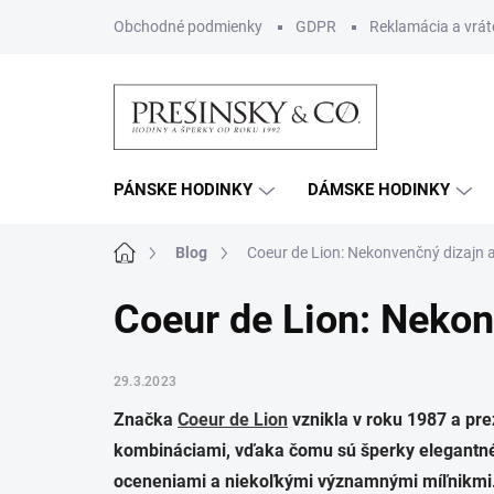
Prejsť
Obchodné podmienky
GDPR
Reklamácia a vrát
na
obsah
PÁNSKE HODINKY
DÁMSKE HODINKY
Domov
Blog
Coeur de Lion: Nekonvenčný dizajn 
Coeur de Lion: Nekon
29.3.2023
Značka
Coeur de Lion
vznikla v roku 1987 a pr
kombináciami, vďaka čomu sú šperky elegantné 
oceneniami a niekoľkými významnými míľnikmi