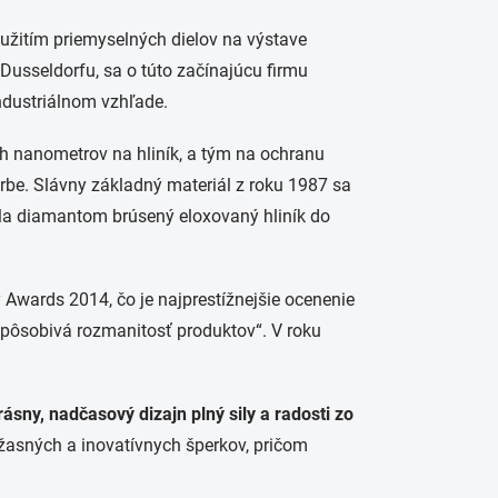
oužitím priemyselných dielov na výstave
usseldorfu, sa o túto začínajúcu firmu
ndustriálnom vzhľade.
h nanometrov na hliník, a tým na ochranu
farbe. Slávny základný materiál z roku 1987 sa
ala diamantom brúsený eloxovaný hliník do
Awards 2014, čo je najprestížnejšie ocenenie
 „pôsobivá rozmanitosť produktov“. V roku
ásny, nadčasový dizajn plný sily a radosti zo
úžasných a inovatívnych šperkov, pričom