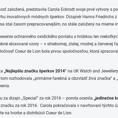
osť založená, predstavila Carola Eckrodt svoje prvé výtvory s p
u inovatívnych módnych šperkov. Dizajnér Hanns Friedrichs z D
n sa stal časom prepracovanejším, no stále založený na mierne i
nesenie ochranného oxidického povlaku s hrúbkou len niekoľkýc
bné eloxované vzory – v striebornej, zlatej, modrej a červenej 
oločnosť Coeur de Lion bola prvou spoločnosťou, ktorá spracov
za
„Najlepšiu značku šperkov 2014“
na UK Watch and Jewellery 
 o tom rozhodovala „primárne farebná a obzvlášť živá značka“ a
nenia.
za dizajn „Special“ za rok 2016 – porota ocenila
„jedinečne kr
a značku za rok 2016. Carola pokračovala v navrhovaní týchto 
te na tvorbe a distribúcii Coeur de Lion.