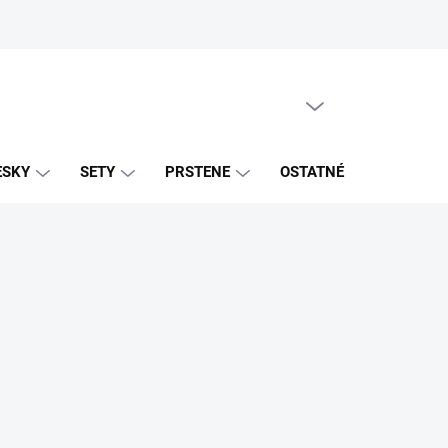
PRÁZDNY KOŠÍK
NÁKUPNÝ
KOŠÍK
ESKY
SETY
PRSTENE
OSTATNÉ
ZNAČK