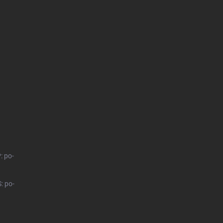
: po-
: po-