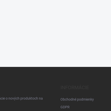
INFORMÁCIE
ácie o nových produktoch na
Obchodné podmienky
GDPR