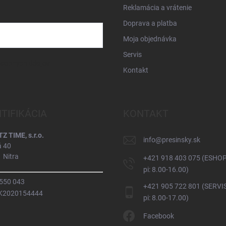
Reklamácia a vrátenie
Doprava a platba
Moja objednávka
Servis
osobných údajov
Kontakt
NTIFIKÁCIA
KONTAKT
 TIME, s.r.o.
info
@
presinsky.sk
á 40
 Nitra
+421 918 403 075 (ESHOP
pi: 8.00-16.00)
 550 043
+421 905 722 801 (SERVIS
SK2020154444
pi: 8.00-17.00)
Facebook