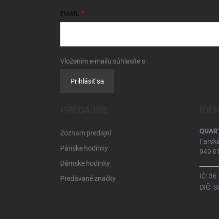
EMAIL
Vložením e-mailu súhlasíte s
podmienkami ochrany 
Prihlásiť sa
PREDAJNE
IDE
QUARTZ
Zoznam predajní
Farsk
Pánske hodinky
949 01
Dámske hodinky
IČ: 36
Predávané značky
DIČ: 