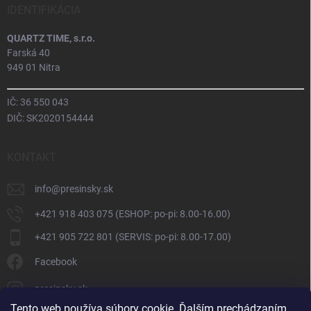
IDENTIFIKÁCIA
QUARTZ TIME, s.r.o.
Farská 40
949 01 Nitra
IČ: 36 550 043
DIČ: SK2020154444
KONTAKT
info
@
presinsky.sk
+421 918 403 075 (ESHOP: po-pi: 8.00-16.00)
+421 905 722 801 (SERVIS: po-pi: 8.00-17.00)
Facebook
presinsky.sk
Tento web používa súbory cookie. Ďalším prechádzaním