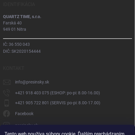
IDENTIFIKÁCIA
QUARTZ TIME, s.r.o.
Farská 40
949 01 Nitra
IČ: 36 550 043
DIČ: SK2020154444
KONTAKT
info
@
presinsky.sk
+421 918 403 075 (ESHOP: po-pi: 8.00-16.00)
+421 905 722 801 (SERVIS: po-pi: 8.00-17.00)
Facebook
presinsky.sk
Tento web používa súbory cookie. Ďalším prechádzaním