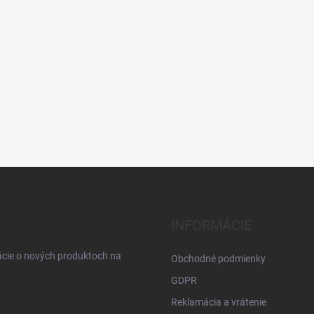
INFORMÁCIE
ácie o nových produktoch na
Obchodné podmienky
GDPR
Reklamácia a vrátenie