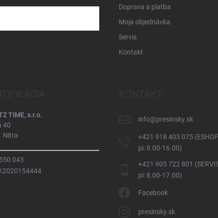
Doprava a platba
Moja objednávka
Servis
osobných údajov
Kontakt
NTIFIKÁCIA
KONTAKT
 TIME, s.r.o.
info
@
presinsky.sk
á 40
 Nitra
+421 918 403 075 (ESHOP
pi: 8.00-16.00)
 550 043
+421 905 722 801 (SERVIS
SK2020154444
pi: 8.00-17.00)
Facebook
presinsky.sk