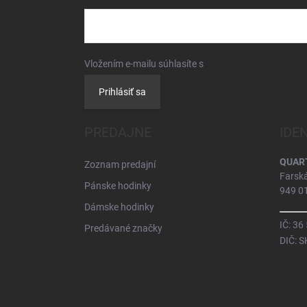
Vložením e-mailu súhlasíte s
podmienkami ochrany 
Prihlásiť sa
PREDAJNE
IDE
QUARTZ
Zoznam predajní
Farsk
Pánske hodinky
949 01
Dámske hodinky
IČ: 36
Predávané značky
DIČ: 