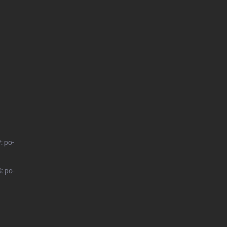
: po-
: po-