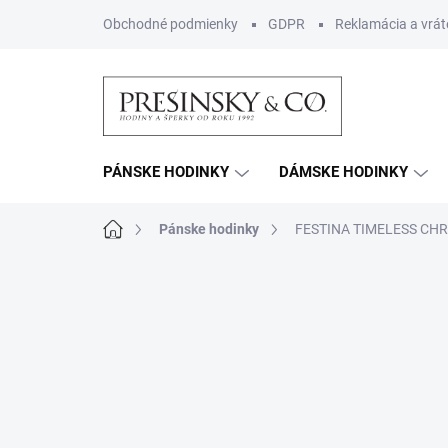
Prejsť
Obchodné podmienky
GDPR
Reklamácia a vrát
na
obsah
PÁNSKE HODINKY
DÁMSKE HODINKY
Domov
Pánske hodinky
FESTINA TIMELESS CH