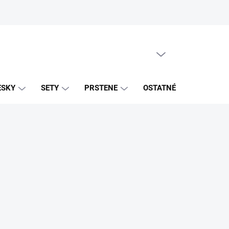
PRÁZDNY KOŠÍK
NÁKUPNÝ
KOŠÍK
ESKY
SETY
PRSTENE
OSTATNÉ
ZNAČK