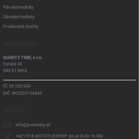
Pánske hodinky
Dámske hodinky
Predávané značky
IDENTIFIKÁCIA
QUARTZ TIME, s.r.o.
Farská 40
949 01 Nitra
IČ: 36 550 043
DIČ: SK2020154444
KONTAKT
info
@
presinsky.sk
+421 918 403 075 (ESHOP: po-pi: 8.00-16.00)