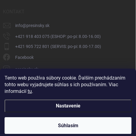
KONTAKT
info
@
presinsky.sk
+421 918 403 075 (ESHOP: po-pi: 8.00-16.00)
+421 905 722 801 (SERVIS: po-pi: 8.00-17.00)
Facebook
presinsky.sk
Tento web používa súbory cookie. Ďalším prechádzaním
tohto webu vyjadrujete súhlas s ich používaním. Viac
informácií
tu
.
Nastavenie
Copyright 2026
Presinsky.sk
. Všetky práva vyhradené.
Súhlasím
Vytvoril Shoptet