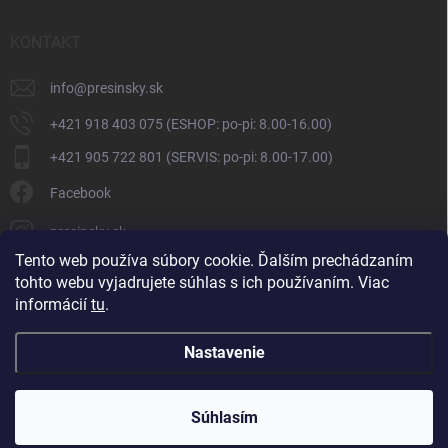
KONTAKT
info
@
presinsky.sk
+421 918 403 075 (ESHOP: po-pi: 8.00-16.00)
+421 905 722 801 (SERVIS: po-pi: 8.00-17.00)
Facebook
presinsky.sk
Tento web používa súbory cookie. Ďalším prechádzaním
tohto webu vyjadrujete súhlas s ich používaním. Viac
informácií
tu
.
Nastavenie
Copyright 2026
Presinsky.sk
. Všetky práva vyhradené.
Súhlasím
Vytvoril Shoptet